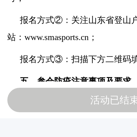
平
报名方式
②：关注山东省登山
总
书
站：www.smasports.cn；
记
有
报名方式
③：扫描下方二维码
关
体
五、参会防疫注意事项及要求
育
工
活动已结
1、所有济南以外的参会人员需
作
阴性证明方可参会；凡3月12日后
的
系