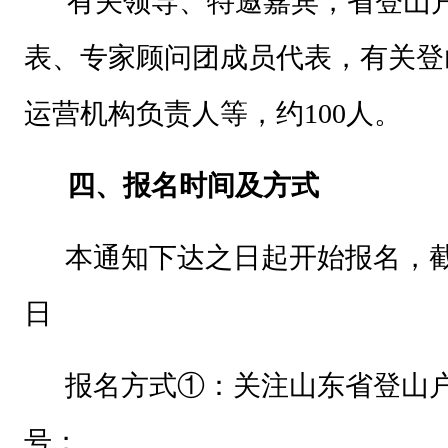
有关
领导
、
特邀嘉宾，省登山
构
：
表、专家顾问团成员
代表，
有关登
运营机构负责人等，约
100人。
四、
报名时间及方式
本通知下达之日起开始报名，
为
日
贯
彻
报名方式
①：关注山东省登山
习
号；
近