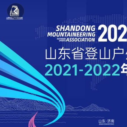
山
东
省
登
山
户
外
运
动
协
会
山