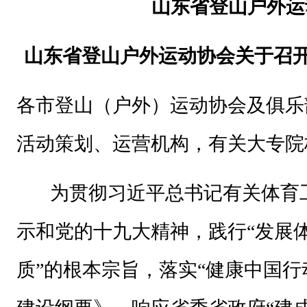
的
山东省登山户外运
通
知
山东省登山户外运动协会关于召开20
各
市
各市登山（户外）运动协会及
俱乐
登
活动策划、
运营机构
，
有关大专
山
（
为贯彻习近平总书记有关体育工
户
外
示和党的十九大精神，践行
“发展
）
质”的根本宗旨，落实“健康中国行
运
动