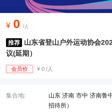
东
省
登
0
¥
/人
山
户
山东省登山户外运动协会2021
推荐
外
议(延期）
运
动
会员价
¥
0
/人
协
会
关
集合地:
山东 济南 市中 济南
于
招待所）
召